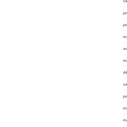
s
ju
ju
ma
av
ma
d
s
ju
ma
ma