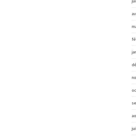
ju
av
ma
fé
ja
d
n
oc
s
ao
ju