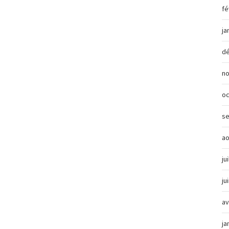
fé
ja
d
n
oc
s
ao
ju
ju
av
ja