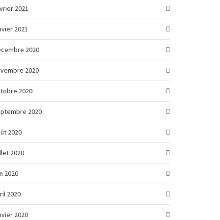
vrier 2021
nvier 2021
écembre 2020
ovembre 2020
tobre 2020
eptembre 2020
ût 2020
illet 2020
in 2020
ril 2020
nvier 2020