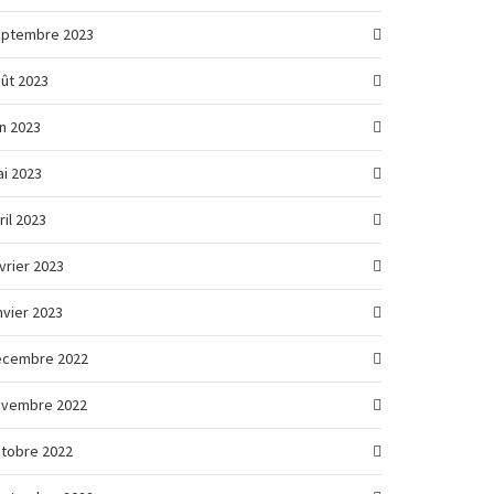
eptembre 2023
ût 2023
in 2023
i 2023
ril 2023
vrier 2023
nvier 2023
écembre 2022
ovembre 2022
tobre 2022