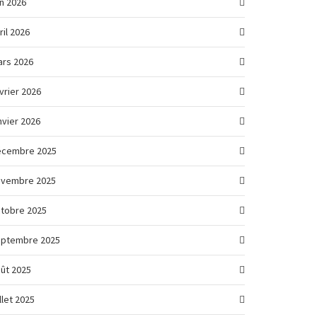
in 2026
ril 2026
rs 2026
vrier 2026
nvier 2026
écembre 2025
ovembre 2025
tobre 2025
eptembre 2025
ût 2025
illet 2025