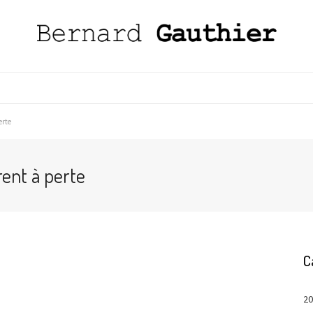
erte
rent à perte
C
20