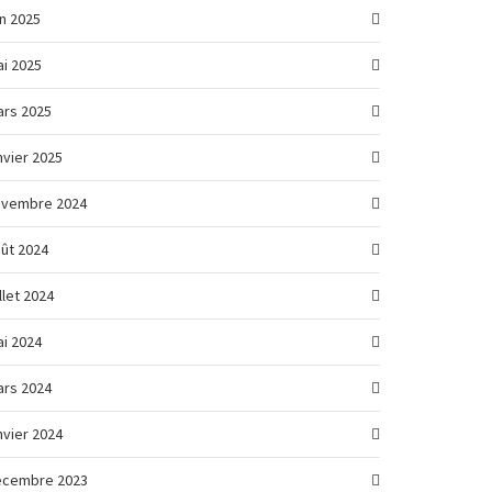
in 2025
i 2025
rs 2025
nvier 2025
ovembre 2024
ût 2024
illet 2024
i 2024
rs 2024
nvier 2024
écembre 2023