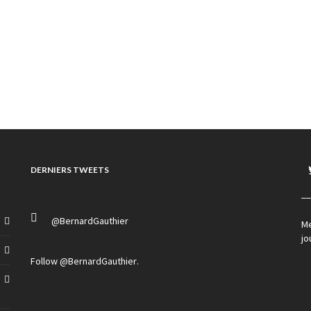
DERNIERS TWEETS
__
@BernardGauthier
Me
jo
Follow
@BernardGauthier
.