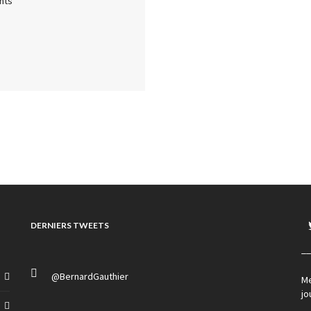
nts
DERNIERS TWEETS
__
@BernardGauthier
Me
jo