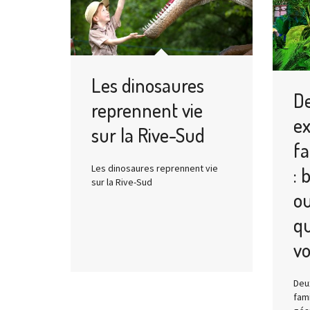
Les dinosaures
D
reprennent vie
ex
sur la Rive-Sud
fa
Les dinosaures reprennent vie
: 
sur la Rive-Sud
ou
qu
vo
Deu
fami